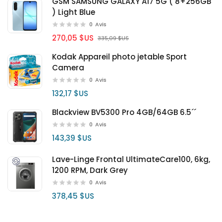
GSM SAMSUNG GALAXY A17 5G ( 8+256GB
) Light Blue
0
Avis
270,05 $US
335,09 $US
Kodak Appareil photo jetable Sport
Camera
0
Avis
132,17 $US
Blackview BV5300 Pro 4GB/64GB 6.5´´
0
Avis
143,39 $US
Lave-Linge Frontal UltimateCare100, 6kg,
1200 RPM, Dark Grey
0
Avis
378,45 $US