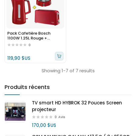
Pack Cafetière Bosch
1100W 1.25L Rouge +
Bouilloire Bosch 2400W +
0
Toaster Bosch 980W
Rouge1.7L Rouge PKBO07
119,90 $US
Showing 1-7 of 7 results
Produits récents
TV smart HD HYBROK 32 Pouces Screen
projecteur
0
Avis
170,00 $US