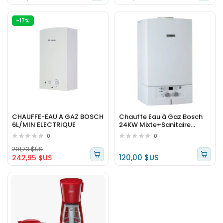
-17%
CHAUFFE-EAU A GAZ BOSCH
Chauffe Eau à Gaz Bosch
6L/MIN ELECTRIQUE
24KW Mixte+Sanitaire
Directe BZW24
0
0
291,73 $US
120,00 $US
242,95 $US