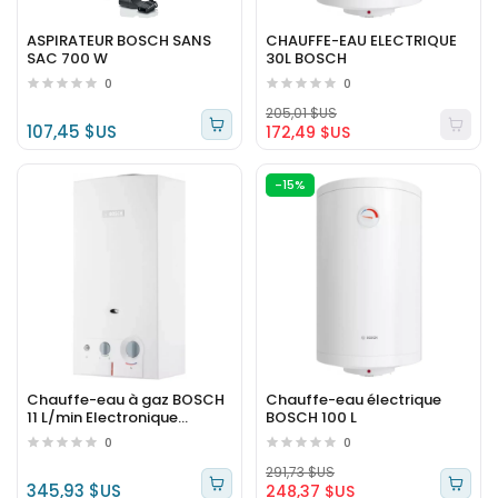
ASPIRATEUR BOSCH SANS
CHAUFFE-EAU ELECTRIQUE
SAC 700 W
30L BOSCH
0
0
205,01 $US
107,45 $US
172,49 $US
-15%
Chauffe-eau à gaz BOSCH
Chauffe-eau électrique
11 L/min Electronique
BOSCH 100 L
(sonde)
0
0
291,73 $US
345,93 $US
248,37 $US