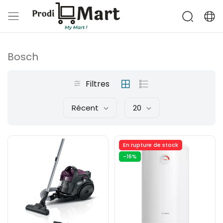
Bosch
Filtres
Récent
20
En rupture de stock
-16%